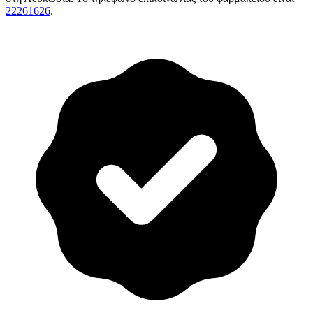
22261626
.