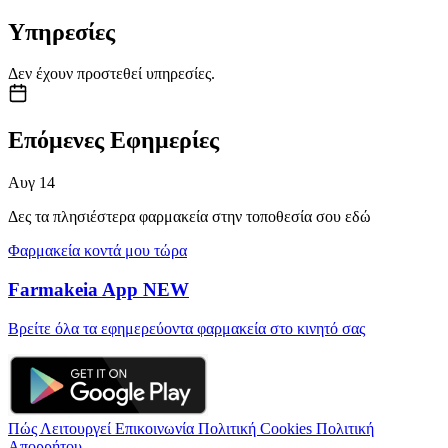
Υπηρεσίες
Δεν έχουν προστεθεί υπηρεσίες.
Επόμενες Εφημερίες
Αυγ
14
Δες τα πλησιέστερα φαρμακεία στην τοποθεσία σου εδώ
Φαρμακεία κοντά μου τώρα
Farmakeia App
NEW
Βρείτε όλα τα εφημερεύοντα φαρμακεία στο κινητό σας
Πώς Λειτουργεί
Επικοινωνία
Πολιτική Cookies
Πολιτική
Απορρήτου