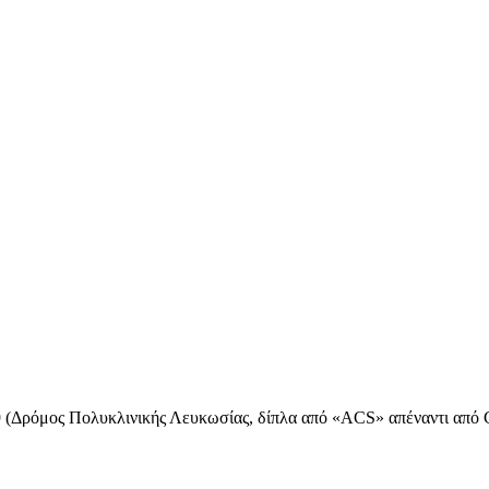
Δρόμος Πολυκλινικής Λευκωσίας, δίπλα από «ACS» απέναντι από Cry