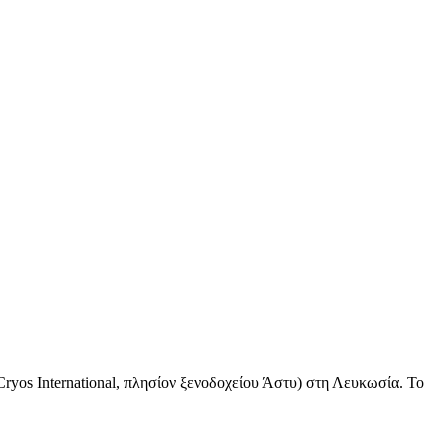
os International, πλησίον ξενοδοχείου Άστυ) στη Λευκωσία. Το