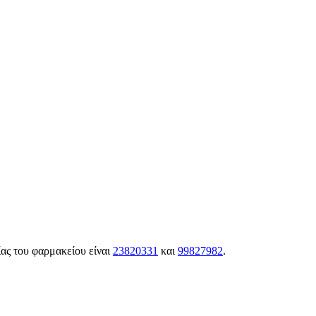
ας του φαρμακείου είναι
23820331
και
99827982
.