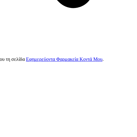
ψου τη σελίδα
Εφημερεύοντα Φαρμακεία Κοντά Μου
.