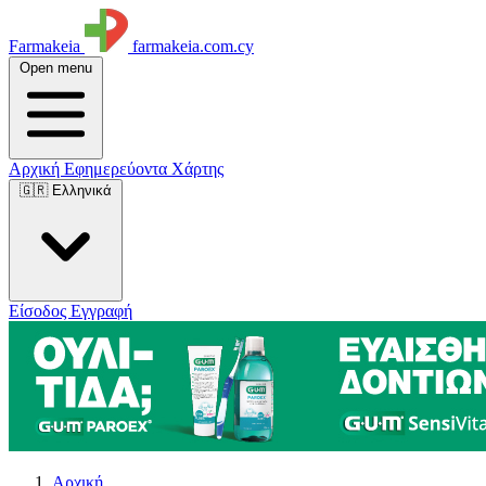
Farmakeia
farmakeia.com.cy
Open menu
Αρχική
Εφημερεύοντα
Χάρτης
🇬🇷 Ελληνικά
Είσοδος
Εγγραφή
Αρχική