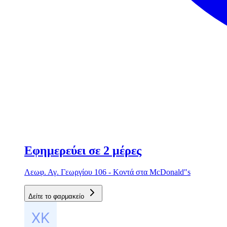
Εφημερεύει σε 2 μέρες
Λεωφ. Αγ. Γεωργίου 106 - Κοντά στα McDonald"s
Δείτε το φαρμακείο