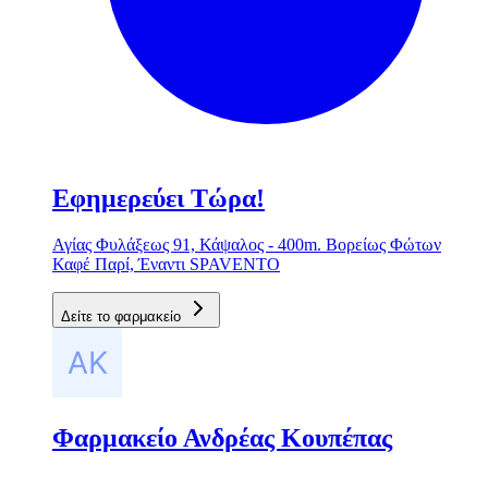
Εφημερεύει Τώρα!
Αγίας Φυλάξεως 91, Κάψαλος - 400m. Βορείως Φώτων
Καφέ Παρί, Έναντι SPAVENTO
Δείτε το φαρμακείο
Φαρμακείο Ανδρέας Κουπέπας