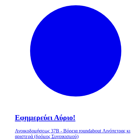
Εφημερεύει Αύριο!
Ανοικοδομήσεως 37Β - Βόρεια roundabout Λινόπετρας κι
αριστερά (δρόμος Συνοικισμού)