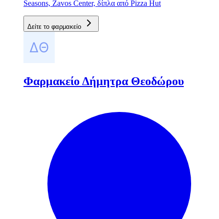
Seasons, Zavos Center, δίπλα από Pizza Hut
Δείτε το φαρμακείο
Φαρμακείο Δήμητρα Θεοδώρου