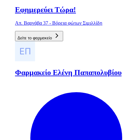
Εφημερεύει Τώρα!
Απ. Βαρνάβα 37 - Βόρεια φώτων Σιμιλλίδη
Δείτε το φαρμακείο
Φαρμακείο Ελένη Παπαπολυβίου