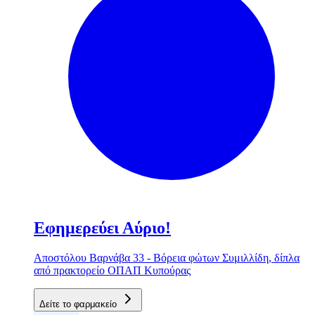
Εφημερεύει Αύριο!
Αποστόλου Βαρνάβα 33 - Βόρεια φώτων Συμιλλίδη, δίπλα
από πρακτορείο ΟΠΑΠ Κυπούρας
Δείτε το φαρμακείο