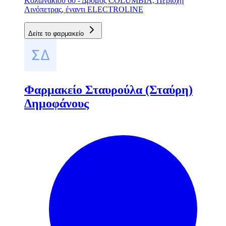
Κολωνακίου 60 - Δρόμος COLUMBIA, Περιοχή
Λινόπετρας, έναντι ELECΤROLINE
Δείτε το φαρμακείο
Φαρμακείο Σταυρούλα (Σταύρη)
Δημοφάνους