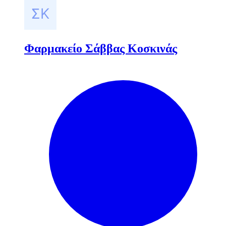
Φαρμακείο Σάββας Κοσκινάς