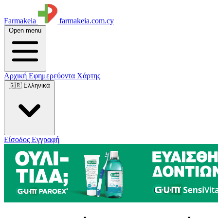
Farmakeia
farmakeia.com.cy
Open menu
Αρχική
Εφημερεύοντα
Χάρτης
🇬🇷 Ελληνικά
Είσοδος
Εγγραφή