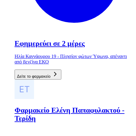
Εφημερεύει σε 2 μέρες
Ηλία Καννάουρου 19 - Πλησίον φώτων Ύψωνα, απέναντι
από βενζίνα ΕΚΟ
Δείτε το φαρμακείο
Φαρμακείο Ελένη Παπαφυλακτού -
Τερίδη