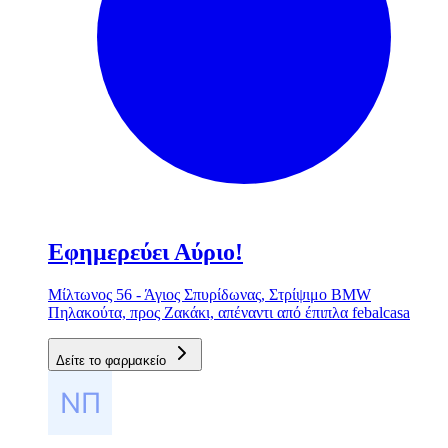
Εφημερεύει Αύριο!
Μίλτωνος 56 - Άγιος Σπυρίδωνας, Στρίψιμο BMW
Πηλακούτα, προς Ζακάκι, απέναντι από έπιπλα febalcasa
Δείτε το φαρμακείο