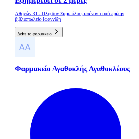
Εφημερεύει σε 2 μέρες
Αθηνών 31 - Πλησίον Σαριπόλου, απέναντι από πρώην
βιβλιοπωλείο Ιωαννίδη
Δείτε το φαρμακείο
Φαρμακείο Αγαθοκλής Αγαθοκλέους