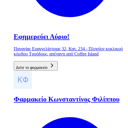
Εφημερεύει Αύριο!
Παναγίας Ευαγγελίστριας 32, Κατ. 234 - Πλησίον κυκλικού
κόμβου Τροόδους, απέναντι από Coffee Island
Δείτε το φαρμακείο
Φαρμακείο Κωνσταντίνος Φιλίππου