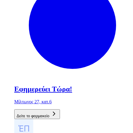
Εφημερεύει Τώρα!
Μίλτωνος 27, κατ.6
Δείτε το φαρμακείο