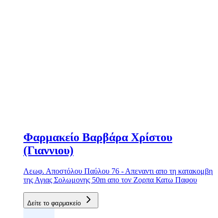
Φαρμακείο Βαρβάρα Χρίστου
(Γιαννιου)
Λεωφ. Αποστόλου Παύλου 76 - Απεναντι απο τη κατακομβη
της Αγιας Σολωμονης 50m απο τον Ζορπα Κατω Παφου
Δείτε το φαρμακείο