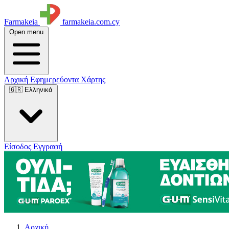
Farmakeia
farmakeia.com.cy
Open menu
Αρχική
Εφημερεύοντα
Χάρτης
🇬🇷 Ελληνικά
Είσοδος
Εγγραφή
Αρχική