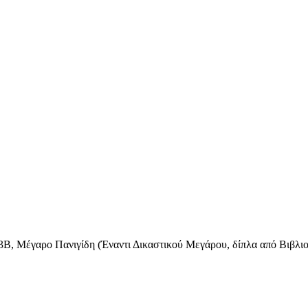
3Β, Μέγαρο Πανιγίδη (Έναντι Δικαστικού Μεγάρου, δίπλα από Βιβλι