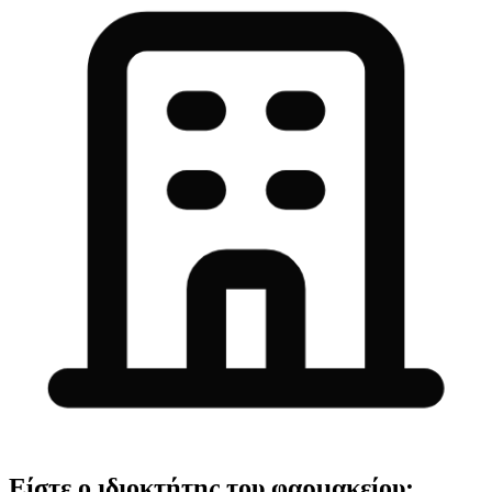
Είστε ο ιδιοκτήτης του φαρμακείου;