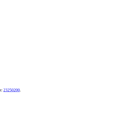
и:
23250200
.