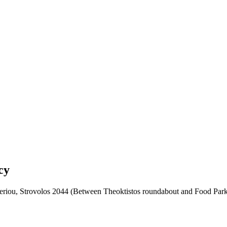
cy
eriou, Strovolos 2044 (Between Theoktistos roundabout and Food P