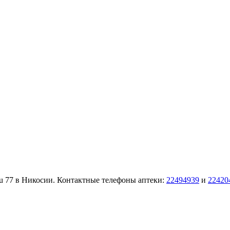
nou 77 в Никосии. Контактные телефоны аптеки:
22494939
и
22420