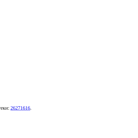
теки:
26271616
.